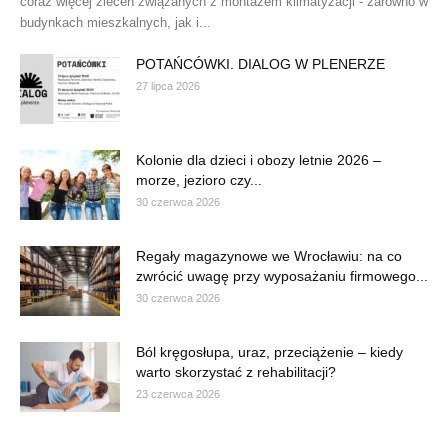
coraz więcej zleceń związanych z montażem klimatyzacji - zarówno w
budynkach mieszkalnych, jak i...
POTAŃCÓWKI. DIALOG W PLENERZE
27 lipca 2026
Kolonie dla dzieci i obozy letnie 2026 –
morze, jezioro czy...
30 czerwca 2026
Regały magazynowe we Wrocławiu: na co
zwrócić uwagę przy wyposażaniu firmowego...
30 czerwca 2026
Ból kręgosłupa, uraz, przeciążenie – kiedy
warto skorzystać z rehabilitacji?
23 czerwca 2026