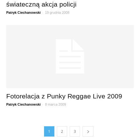
świateczną akcja policji
-
Patryk Ciechanowski
19 grudnia 2008
Fotorelacja z Punky Reggae Live 2009
-
Patryk Ciechanowski
8 marca 2009
1
2
3