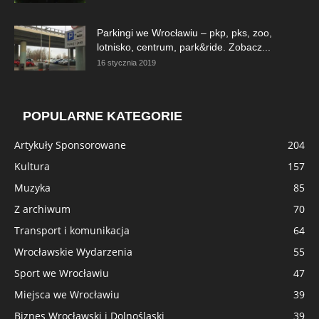
Parkingi we Wrocławiu – pkp, pks, zoo,
lotnisko, centrum, park&ride. Zobacz...
16 stycznia 2019
POPULARNE KATEGORIE
Artykuły Sponsorowane
204
Kultura
157
Muzyka
85
Z archiwum
70
Transport i komunikacja
64
Wrocławskie Wydarzenia
55
Sport we Wrocławiu
47
Miejsca we Wrocławiu
39
Biznes Wrocławski i Dolnośląski
39