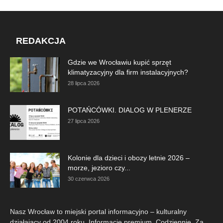
REDAKCJA
Gdzie we Wrocławiu kupić sprzęt
klimatyzacyjny dla firm instalacyjnych?
28 lipca 2026
POTAŃCÓWKI. DIALOG W PLENERZE
27 lipca 2026
Kolonie dla dzieci i obozy letnie 2026 –
morze, jezioro czy...
30 czerwca 2026
Nasz Wrocław to miejski portal informacyjno – kulturalny
działający od 2004 roku. Informacje premium. Codziennie. Za