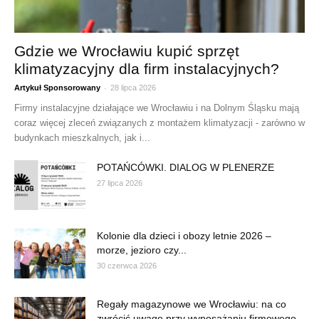
Gdzie we Wrocławiu kupić sprzęt
klimatyzacyjny dla firm instalacyjnych?
-
Artykuł Sponsorowany
28 lipca 2026
Firmy instalacyjne działające we Wrocławiu i na Dolnym Śląsku mają
coraz więcej zleceń związanych z montażem klimatyzacji - zarówno w
budynkach mieszkalnych, jak i...
POTAŃCÓWKI. DIALOG W PLENERZE
27 lipca 2026
Kolonie dla dzieci i obozy letnie 2026 –
morze, jezioro czy...
30 czerwca 2026
Regały magazynowe we Wrocławiu: na co
zwrócić uwagę przy wyposażaniu firmowego...