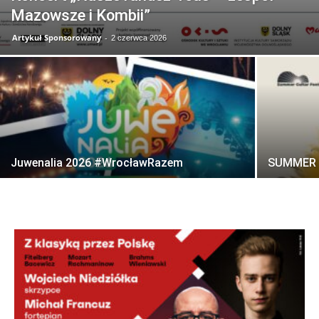
Mazowsze i Kombii”
Artykuł Sponsorowany
-
2 czerwca 2026
Juwenalia 2026 #WrocławRazem
SUMMER 