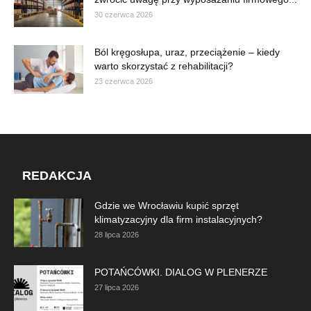
30 czerwca 2026
Ból kręgosłupa, uraz, przeciążenie – kiedy
warto skorzystać z rehabilitacji?
23 czerwca 2026
REDAKCJA
Gdzie we Wrocławiu kupić sprzęt
klimatyzacyjny dla firm instalacyjnych?
28 lipca 2026
POTAŃCÓWKI. DIALOG W PLENERZE
27 lipca 2026