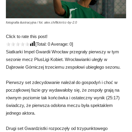
fotografia ilustracyjna / fot. alex.ch/flickr/cc-by-2.0
Click to rate this post!
[Total:
0
Average:
0
]
Siatkarki Impel Gwardii Wrocław przegrały pierwszy w tym
sezonie mecz PlusLigi Kobiet. Wrocławianki uległy w
Dąbrowie Górniczej trzeciemu zespołowi ubiegłego sezonu.
Pierwszy set zdecydowanie należał do gospodyń i choć w
początkowej fazie gry wydawałoby się, że zespoły grają na
równym poziomie tak końcówka i ostateczny wynik (25:17)
świadczy, że pierwsza odsłona meczu była spektaklem
jednego aktora.
Drugi set Gwardzistki rozpoczęły od trzypunktowego