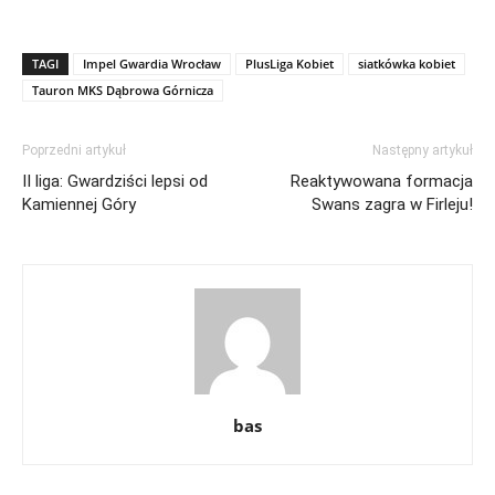
TAGI
Impel Gwardia Wrocław
PlusLiga Kobiet
siatkówka kobiet
Tauron MKS Dąbrowa Górnicza
Poprzedni artykuł
Następny artykuł
II liga: Gwardziści lepsi od
Reaktywowana formacja
Kamiennej Góry
Swans zagra w Firleju!
bas