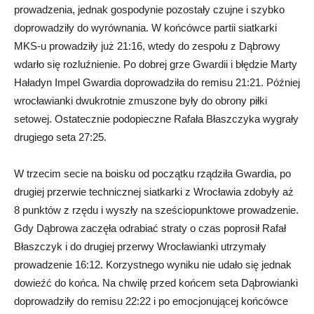
prowadzenia, jednak gospodynie pozostały czujne i szybko
doprowadziły do wyrównania. W końcówce partii siatkarki
MKS-u prowadziły już 21:16, wtedy do zespołu z Dąbrowy
wdarło się rozluźnienie. Po dobrej grze Gwardii i błędzie Marty
Haładyn Impel Gwardia doprowadziła do remisu 21:21. Później
wrocławianki dwukrotnie zmuszone były do obrony piłki
setowej. Ostatecznie podopieczne Rafała Błaszczyka wygrały
drugiego seta 27:25.
W trzecim secie na boisku od początku rządziła Gwardia, po
drugiej przerwie technicznej siatkarki z Wrocławia zdobyły aż
8 punktów z rzędu i wyszły na sześciopunktowe prowadzenie.
Gdy Dąbrowa zaczęła odrabiać straty o czas poprosił Rafał
Błaszczyk i do drugiej przerwy Wrocławianki utrzymały
prowadzenie 16:12. Korzystnego wyniku nie udało się jednak
dowieźć do końca. Na chwilę przed końcem seta Dąbrowianki
doprowadziły do remisu 22:22 i po emocjonującej końcówce