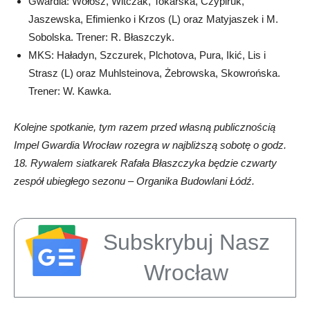
Gwardia: Wołosz, Witczak, Tokarska, Czypiruk,
Jaszewska, Efimienko i Krzos (L) oraz Matyjaszek i M.
Sobolska. Trener: R. Błaszczyk.
MKS: Haładyn, Szczurek, Plchotova, Pura, Ikić, Lis i
Strasz (L) oraz Muhlsteinova, Żebrowska, Skowrońska.
Trener: W. Kawka.
Kolejne spotkanie, tym razem przed własną publicznością
Impel Gwardia Wrocław rozegra w najbliższą sobotę o godz.
18. Rywalem siatkarek Rafała Błaszczyka będzie czwarty
zespół ubiegłego sezonu – Organika Budowlani Łódź.
Subskrybuj Nasz
Wrocław