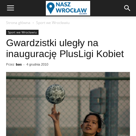
Strona główna
Sport we Wrocławiu
Sport we Wrocławiu
Gwardzistki uległy na
inaugurację PlusLigi Kobiet
Przez
bas
-
4 grudnia 2010