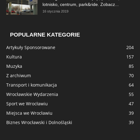
lotnisko, centrum, park&ride. Zobacz...
16 stycznia 2019
POPULARNE KATEGORIE
Artykuły Sponsorowane
204
Kultura
157
Muzyka
85
Z archiwum
70
Transport i komunikacja
64
Wrocławskie Wydarzenia
55
Sport we Wrocławiu
47
Miejsca we Wrocławiu
39
Biznes Wrocławski i Dolnośląski
39