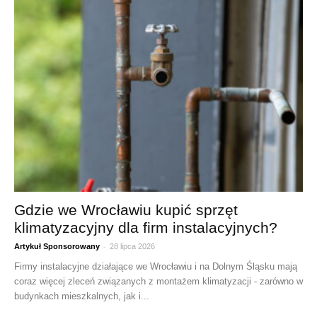
Gdzie we Wrocławiu kupić sprzęt
klimatyzacyjny dla firm instalacyjnych?
-
Artykuł Sponsorowany
28 lipca 2026
Firmy instalacyjne działające we Wrocławiu i na Dolnym Śląsku mają
coraz więcej zleceń związanych z montażem klimatyzacji - zarówno w
budynkach mieszkalnych, jak i...