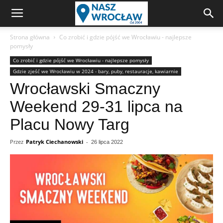
Strona główna
Co zrobić i gdzie pójść we Wrocławiu - najlepsze
pomysły
Co zrobić i gdzie pójść we Wrocławiu - najlepsze pomysły
Gdzie zjeść we Wrocławiu w 2024 - bary, puby, restauracje, kawiarnie
Wrocławski Smaczny
Weekend 29-31 lipca na
Placu Nowy Targ
Przez
Patryk Ciechanowski
-
26 lipca 2022