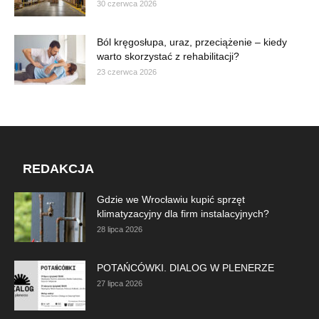
30 czerwca 2026
Ból kręgosłupa, uraz, przeciążenie – kiedy
warto skorzystać z rehabilitacji?
23 czerwca 2026
REDAKCJA
Gdzie we Wrocławiu kupić sprzęt
klimatyzacyjny dla firm instalacyjnych?
28 lipca 2026
POTAŃCÓWKI. DIALOG W PLENERZE
27 lipca 2026