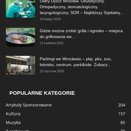
Ostry Dyżur Wrocław. Okulistyczny,
Ortopedyczny, stomatologiczny,
laryngologiczny. SOR – Najbliższy Szpitalny...
19 lutego 2019
Gdzie można zrobić grilla i ognisko – miejsca
do grillowania we...
21 kwietnia 2022
Parkingi we Wrocławiu – pkp, pks, zoo,
lotnisko, centrum, park&ride. Zobacz...
16 stycznia 2019
POPULARNE KATEGORIE
Artykuły Sponsorowane
204
Kultura
157
Muzyka
85