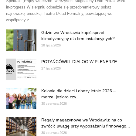
Spektakl „Prądy wsteczne” w reżyserii Magdaleny Drab Pokaz work-
in-progress W sierpniu odbędzie się przedpremierowy pokaz
najnowszej produkcji Teatru Układ Formalny, powstającej we
współpracy z...
Gdzie we Wrocławiu kupić sprzęt
klimatyzacyjny dla firm instalacyjnych?
28 lipca 2026
POTAŃCÓWKI. DIALOG W PLENERZE
27 lipca 2026
Kolonie dla dzieci i obozy letnie 2026 –
morze, jezioro czy...
30 czerwca 2026
Regały magazynowe we Wrocławiu: na co
zwrócić uwagę przy wyposażaniu firmowego...
30 czerwca 2026