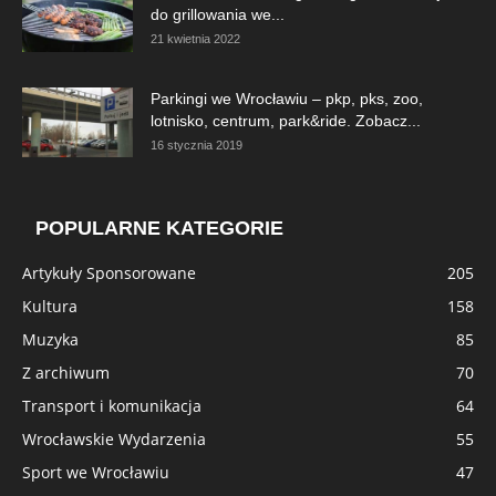
do grillowania we...
21 kwietnia 2022
Parkingi we Wrocławiu – pkp, pks, zoo,
lotnisko, centrum, park&ride. Zobacz...
16 stycznia 2019
POPULARNE KATEGORIE
Artykuły Sponsorowane
205
Kultura
158
Muzyka
85
Z archiwum
70
Transport i komunikacja
64
Wrocławskie Wydarzenia
55
Sport we Wrocławiu
47