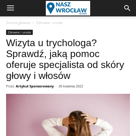
Strona główna
Zdrowie i uroda
Zdrowie i uroda
Wizyta u trychologa?
Sprawdź, jaką pomoc
oferuje specjalista od skóry
głowy i włosów
Przez
Artykuł Sponsorowany
-
26 kwietnia 2022