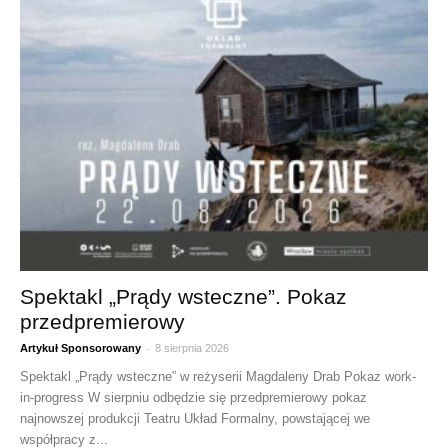
Spektakl „Prądy wsteczne”. Pokaz
przedpremierowy
-
Artykuł Sponsorowany
8 sierpnia 2026
Spektakl „Prądy wsteczne” w reżyserii Magdaleny Drab Pokaz work-
in-progress W sierpniu odbędzie się przedpremierowy pokaz
najnowszej produkcji Teatru Układ Formalny, powstającej we
współpracy z...