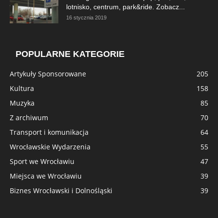
lotnisko, centrum, park&ride. Zobacz...
16 stycznia 2019
POPULARNE KATEGORIE
Artykuły Sponsorowane
205
Kultura
158
Muzyka
85
Z archiwum
70
Transport i komunikacja
64
Wrocławskie Wydarzenia
55
Sport we Wrocławiu
47
Miejsca we Wrocławiu
39
Biznes Wrocławski i Dolnośląski
39