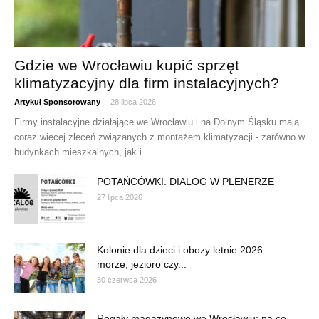
Gdzie we Wrocławiu kupić sprzęt
klimatyzacyjny dla firm instalacyjnych?
-
Artykuł Sponsorowany
28 lipca 2026
Firmy instalacyjne działające we Wrocławiu i na Dolnym Śląsku mają
coraz więcej zleceń związanych z montażem klimatyzacji - zarówno w
budynkach mieszkalnych, jak i...
POTAŃCÓWKI. DIALOG W PLENERZE
27 lipca 2026
Kolonie dla dzieci i obozy letnie 2026 –
morze, jezioro czy...
30 czerwca 2026
Regały magazynowe we Wrocławiu: na co