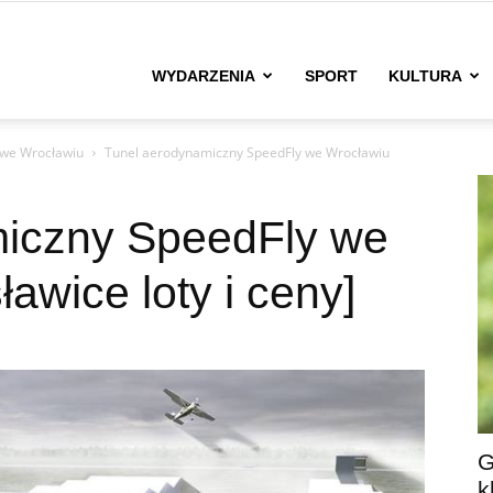
zWroclaw.net
WYDARZENIA
SPORT
KULTURA
 we Wrocławiu
Tunel aerodynamiczny SpeedFly we Wrocławiu
miczny SpeedFly we
awice loty i ceny]
G
k