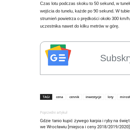
Czas lotu podczas skoku to 50 sekund, w tunelu 
wejścia do tunelu, każde po 90 sekund. W tubie
strumień powietrza o prędkości około 300 km/h, 
uczestnika nawet do kilku metrów w górę.
Subskr
TAGI
cena
cennik
inwestycje
loty
mirosł
Poprzedni artykuł
Gdzie tanio kupić żywego karpia i ryby na świę
we Wrocławiu [miejsca i ceny 2018/2019/2020]