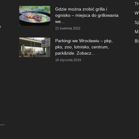
T
Gdzie można zrobić grilla i
W
ognisko – miejsca do grillowania
we...
S
e
21 kwietnia 2022
M
Bi
Parkingi we Wrocławiu – pkp,
pks, zoo, lotnisko, centrum,
park&ride. Zobacz...
16 stycznia 2019