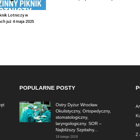
knik Lotniczy w
ch już 4 maja 2025
POPULARNE POSTY
P
zęt
Ostry Dyżur Wrocław.
A
Okulistyczny, Ortopedyczny,
K
stomatologiczny,
laryngologiczny. SOR –
M
Najbliższy Szpitalny...
Z
19 lutego 2019