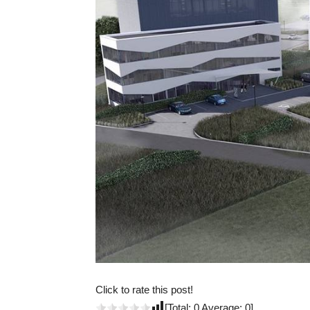
Click to rate this post!
[Total:
0
Average:
0
]