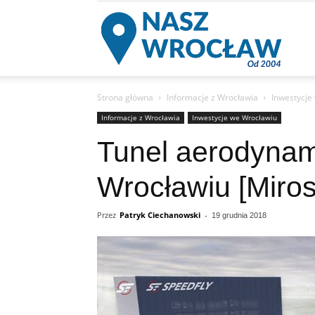
Nas
Strona główna
Informacje z Wrocławia
Inwestycje
Informacje z Wrocławia
Inwestycje we Wrocławiu
Tunel aerodyna
Wrocławiu [Mirosł
Przez
Patryk Ciechanowski
-
19 grudnia 2018