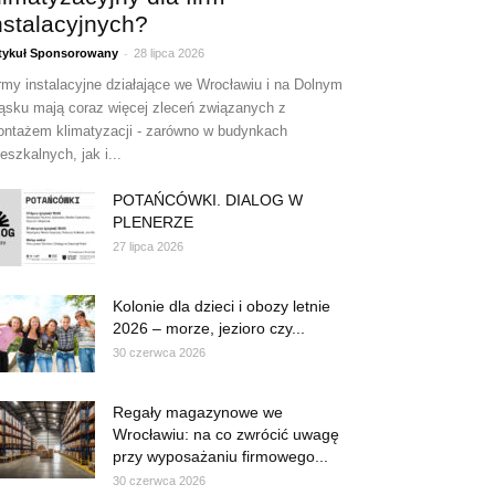
nstalacyjnych?
-
tykuł Sponsorowany
28 lipca 2026
rmy instalacyjne działające we Wrocławiu i na Dolnym
ąsku mają coraz więcej zleceń związanych z
ntażem klimatyzacji - zarówno w budynkach
eszkalnych, jak i...
POTAŃCÓWKI. DIALOG W
PLENERZE
27 lipca 2026
Kolonie dla dzieci i obozy letnie
2026 – morze, jezioro czy...
30 czerwca 2026
Regały magazynowe we
Wrocławiu: na co zwrócić uwagę
przy wyposażaniu firmowego...
30 czerwca 2026