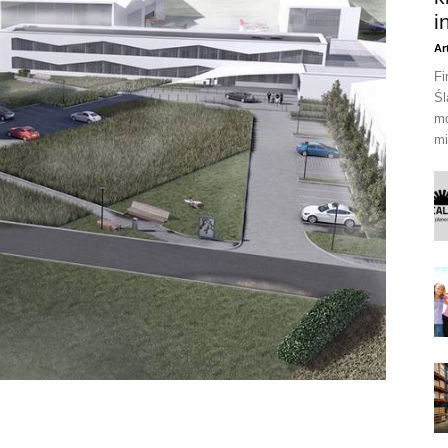
i
Ar
Fi
Śl
mo
mi