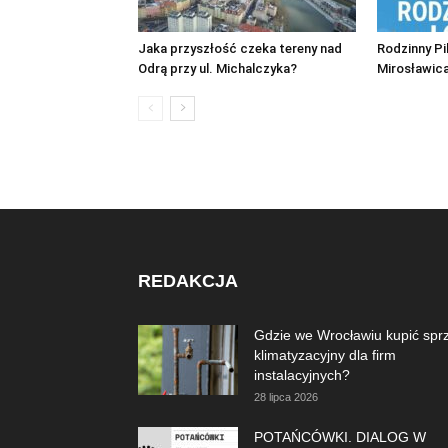
Jaka przyszłość czeka tereny nad
Rodzinny Pi
Odrą przy ul. Michalczyka?
Mirosławica
REDAKCJA
Gdzie we Wrocławiu kupić spr
klimatyzacyjny dla firm
instalacyjnych?
28 lipca 2026
POTAŃCÓWKI. DIALOG W