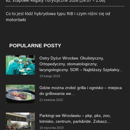
62. Etapowe Regaty Turystyczne 2026 [24.07 – 2.08]
Co to jest łódź hybrydowa typu RIB i czym różni się od
motorówki
POPULARNE POSTY
Ostry Dyżur Wrocław. Okulistyczny,
Ortopedyczny, stomatologiczny,
laryngologiczny. SOR – Najbliższy Szpitalny...
19 lutego 2019
Gdzie można zrobić grilla i ognisko – miejsca
do grillowania we...
21 kwietnia 2022
Parkingi we Wrocławiu – pkp, pks, zoo,
lotnisko, centrum, park&ride. Zobacz...
16 stycznia 2019