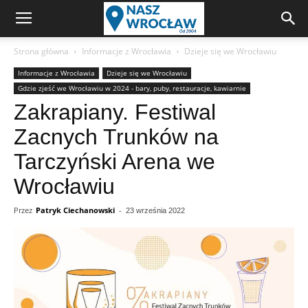
Strona główna
Informacje z Wrocławia
Dzieje się we Wrocławiu
Informacje z Wrocławia
Dzieje się we Wrocławiu
Gdzie zjeść we Wrocławiu w 2024 - bary, puby, restauracje, kawiarnie
Zakrapiany. Festiwal
Zacnych Trunków na
Tarczyński Arena we
Wrocławiu
Przez
Patryk Ciechanowski
-
23 września 2022