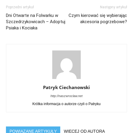
Poprzedni artykuł
Następny artykuł
Dni Otwarte na Folwarku w
Czym kierować się wybierając
Szczedrzykowicach – Adoptuj
akcesoria pogrzebowe?
Psiaka i Kociaka
Patryk Ciechanowski
http://naszwroclaw.net
Krótka informacja o autorze czyli o Patryku
POWIĄZANE ARTYKUŁY
WIĘCEJ OD AUTORA