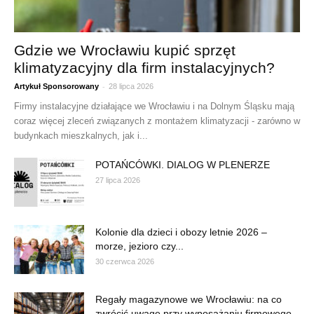
Gdzie we Wrocławiu kupić sprzęt
klimatyzacyjny dla firm instalacyjnych?
-
Artykuł Sponsorowany
28 lipca 2026
Firmy instalacyjne działające we Wrocławiu i na Dolnym Śląsku mają
coraz więcej zleceń związanych z montażem klimatyzacji - zarówno w
budynkach mieszkalnych, jak i...
POTAŃCÓWKI. DIALOG W PLENERZE
27 lipca 2026
Kolonie dla dzieci i obozy letnie 2026 –
morze, jezioro czy...
30 czerwca 2026
Regały magazynowe we Wrocławiu: na co
zwrócić uwagę przy wyposażaniu firmowego...