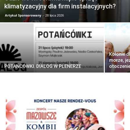
klimatyzacyjny dla firm instalacyjnych?
Artykuł Sponsorowany
-
28 lipca 2026
Kolonie dl
morze, je
POTAŃCÓWKI. DIALOG W PLENERZE
otoczenie