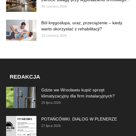
30 czerwca 2026
Ból kręgosłupa, uraz, przeciążenie – kiedy
warto skorzystać z rehabilitacji?
23 czerwca 2026
REDAKCJA
Gdzie we Wrocławiu kupić sprzęt
klimatyzacyjny dla firm instalacyjnych?
28 lipca 2026
POTAŃCÓWKI. DIALOG W PLENERZE
27 lipca 2026