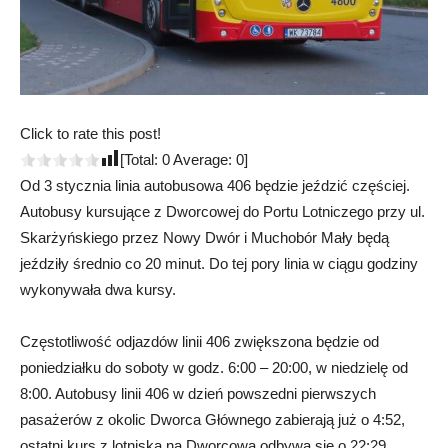
Click to rate this post!
[Total:
0
Average:
0
]
Od 3 stycznia linia autobusowa 406 będzie jeździć częściej.
Autobusy kursujące z Dworcowej do Portu Lotniczego przy ul.
Skarżyńskiego przez Nowy Dwór i Muchobór Mały będą
jeździły średnio co 20 minut. Do tej pory linia w ciągu godziny
wykonywała dwa kursy.
Częstotliwość odjazdów linii 406 zwiększona będzie od
poniedziałku do soboty w godz. 6:00 – 20:00, w niedzielę od
8:00. Autobusy linii 406 w dzień powszedni pierwszych
pasażerów z okolic Dworca Głównego zabierają już o 4:52,
ostatni kurs z lotniska na Dworcową odbywa się o 22:29.