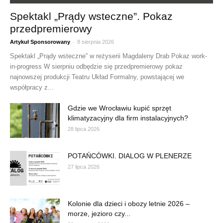
Spektakl „Prądy wsteczne”. Pokaz
przedpremierowy
-
Artykuł Sponsorowany
8 sierpnia 2026
Spektakl „Prądy wsteczne” w reżyserii Magdaleny Drab Pokaz work-
in-progress W sierpniu odbędzie się przedpremierowy pokaz
najnowszej produkcji Teatru Układ Formalny, powstającej we
współpracy z...
Gdzie we Wrocławiu kupić sprzęt
klimatyzacyjny dla firm instalacyjnych?
28 lipca 2026
POTAŃCÓWKI. DIALOG W PLENERZE
27 lipca 2026
Kolonie dla dzieci i obozy letnie 2026 –
morze, jezioro czy...