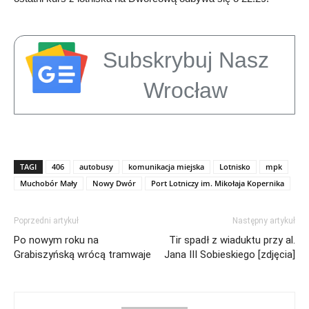
Subskrybuj Nasz
Wrocław
TAGI
406
autobusy
komunikacja miejska
Lotnisko
mpk
Muchobór Mały
Nowy Dwór
Port Lotniczy im. Mikołaja Kopernika
Poprzedni artykuł
Następny artykuł
Po nowym roku na
Tir spadł z wiaduktu przy al.
Grabiszyńską wrócą tramwaje
Jana III Sobieskiego [zdjęcia]