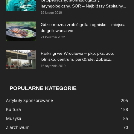
laryngologiczny. SOR – Najbliższy Szpitalny...
19 lutego 2019
Gdzie można zrobić grilla i ognisko – miejsca
do grillowania we...
21 kwietnia 2022
Parkingi we Wrocławiu – pkp, pks, zoo,
lotnisko, centrum, park&ride. Zobacz...
16 stycznia 2019
POPULARNE KATEGORIE
Artykuły Sponsorowane
205
Kultura
158
Muzyka
85
Z archiwum
70