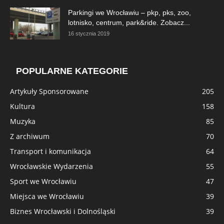
Parkingi we Wrocławiu – pkp, pks, zoo,
lotnisko, centrum, park&ride. Zobacz...
16 stycznia 2019
POPULARNE KATEGORIE
Artykuły Sponsorowane
205
Kultura
158
Muzyka
85
Z archiwum
70
Transport i komunikacja
64
Wrocławskie Wydarzenia
55
Sport we Wrocławiu
47
Miejsca we Wrocławiu
39
Biznes Wrocławski i Dolnośląski
39