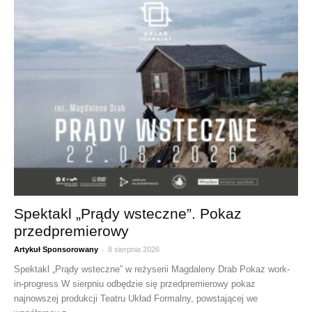
Spektakl „Prądy wsteczne”. Pokaz
przedpremierowy
-
Artykuł Sponsorowany
8 sierpnia 2026
Spektakl „Prądy wsteczne” w reżyserii Magdaleny Drab Pokaz work-
in-progress W sierpniu odbędzie się przedpremierowy pokaz
najnowszej produkcji Teatru Układ Formalny, powstającej we