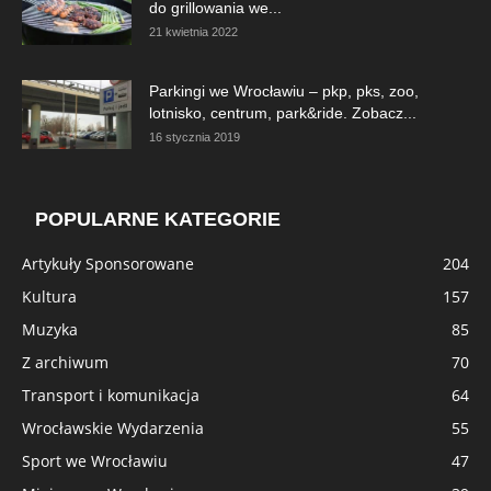
do grillowania we...
21 kwietnia 2022
Parkingi we Wrocławiu – pkp, pks, zoo,
lotnisko, centrum, park&ride. Zobacz...
16 stycznia 2019
POPULARNE KATEGORIE
Artykuły Sponsorowane
204
Kultura
157
Muzyka
85
Z archiwum
70
Transport i komunikacja
64
Wrocławskie Wydarzenia
55
Sport we Wrocławiu
47