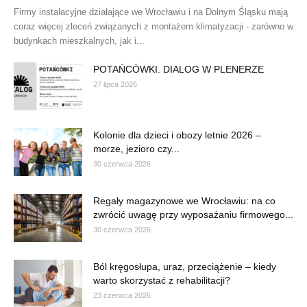
Firmy instalacyjne działające we Wrocławiu i na Dolnym Śląsku mają
coraz więcej zleceń związanych z montażem klimatyzacji - zarówno w
budynkach mieszkalnych, jak i...
POTAŃCÓWKI. DIALOG W PLENERZE
27 lipca 2026
Kolonie dla dzieci i obozy letnie 2026 –
morze, jezioro czy...
30 czerwca 2026
Regały magazynowe we Wrocławiu: na co
zwrócić uwagę przy wyposażaniu firmowego...
30 czerwca 2026
Ból kręgosłupa, uraz, przeciążenie – kiedy
warto skorzystać z rehabilitacji?
23 czerwca 2026