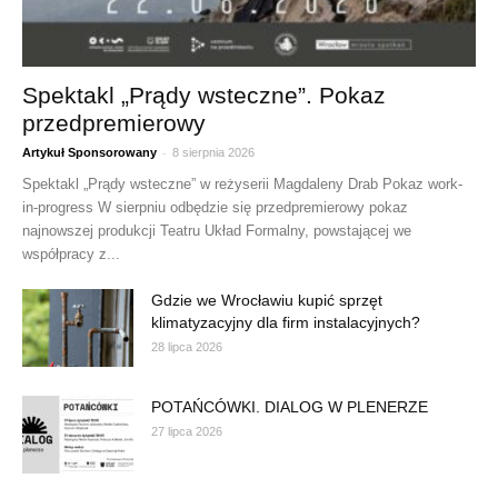
Spektakl „Prądy wsteczne”. Pokaz
przedpremierowy
-
Artykuł Sponsorowany
8 sierpnia 2026
Spektakl „Prądy wsteczne” w reżyserii Magdaleny Drab Pokaz work-
in-progress W sierpniu odbędzie się przedpremierowy pokaz
najnowszej produkcji Teatru Układ Formalny, powstającej we
współpracy z...
Gdzie we Wrocławiu kupić sprzęt
klimatyzacyjny dla firm instalacyjnych?
28 lipca 2026
POTAŃCÓWKI. DIALOG W PLENERZE
27 lipca 2026